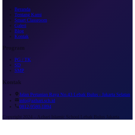
Beranda
Tentang Kami
Smart Classroom
Galeri
Blog
Kontak
Program
PG / TK
SD
SMP
Kontak
Jalan Pertanian Raya No.43 Lebak Bulus - Jakarta Selatan
info@azhari.sch.id
0812-9580-1894
Copyright 2024 – Azhari Islamic School Lebak Bulus Jakarta